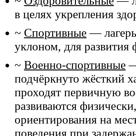
~
Оздоровительные
— л
в целях укрепления здо
~
Спортивные
— лагерь
уклоном, для развития
~
Военно-спортивные
—
подчёркнуто жёсткий ха
проходят первичную во
развиваются физически
ориентирования на мест
поведения при задержа