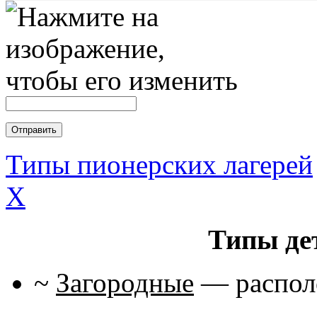
Типы пионерских лагерей
X
Типы де
~
Загородные
— располо