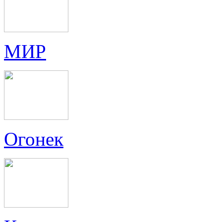
МИР
Огонек