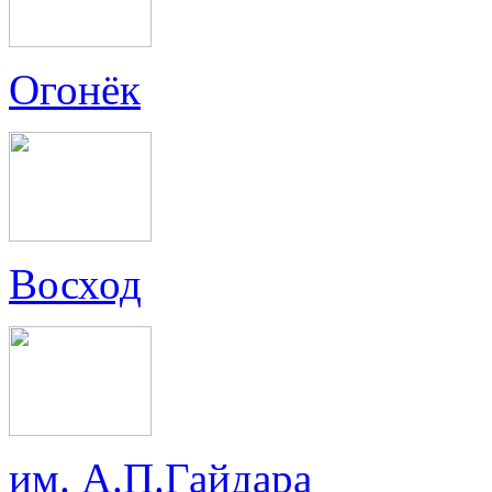
Огонёк
Восход
им. А.П.Гайдара