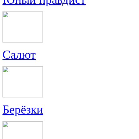
Салют
Берёзки