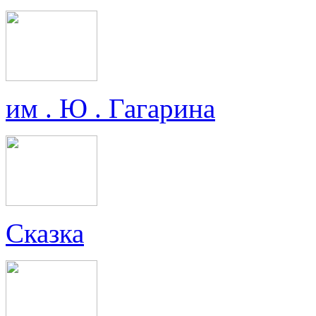
им . Ю . Гагарина
Сказка