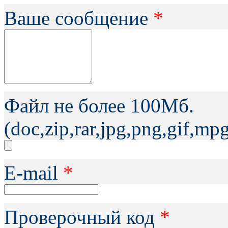
Ваше сообщение
*
Файл не более 100Мб.
(doc,zip,rar,jpg,png,gif,m
Е-mail
*
Проверочный код
*