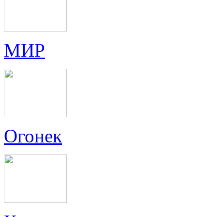
МИР
Огонек