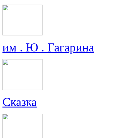
им . Ю . Гагарина
Сказка