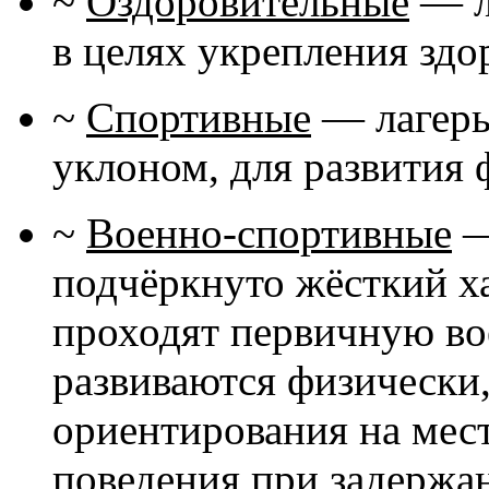
~
Оздоровительные
— л
в целях укрепления здо
~
Спортивные
— лагерь
уклоном, для развития
~
Военно-спортивные
—
подчёркнуто жёсткий ха
проходят первичную во
развиваются физически
ориентирования на мест
поведения при задержа