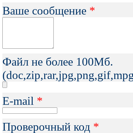
Ваше сообщение
*
Файл не более 100Мб.
(doc,zip,rar,jpg,png,gif,m
Е-mail
*
Проверочный код
*