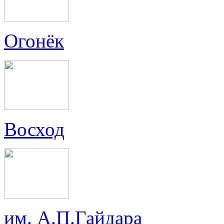
Огонёк
Восход
им. А.П.Гайдара