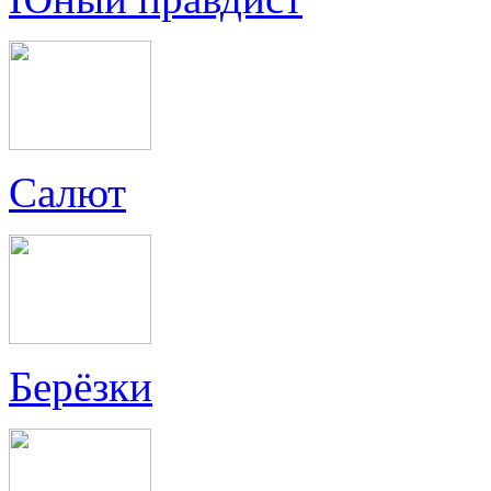
Салют
Берёзки