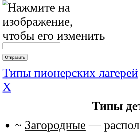
Типы пионерских лагерей
X
Типы де
~
Загородные
— располо