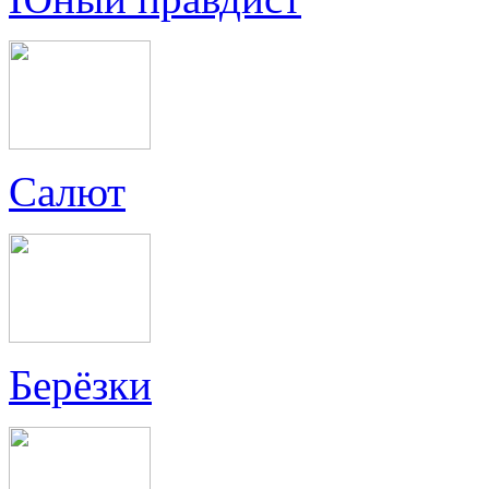
Салют
Берёзки