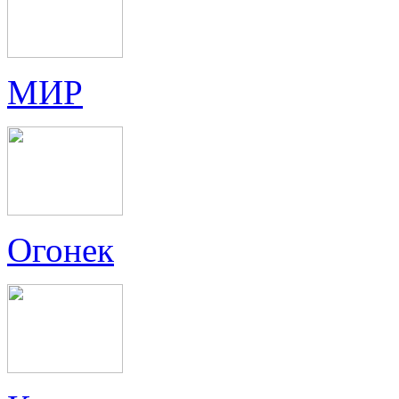
МИР
Огонек