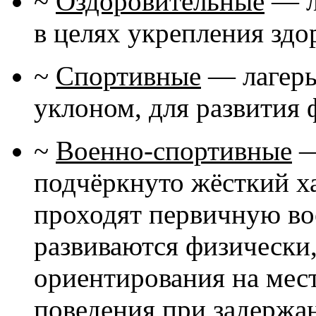
~
Оздоровительные
— л
в целях укрепления здо
~
Спортивные
— лагерь
уклоном, для развития
~
Военно-спортивные
—
подчёркнуто жёсткий ха
проходят первичную во
развиваются физически
ориентирования на мест
поведения при задержа