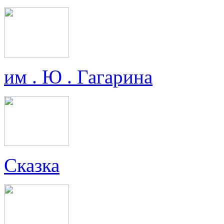
им . Ю . Гагарина
Сказка