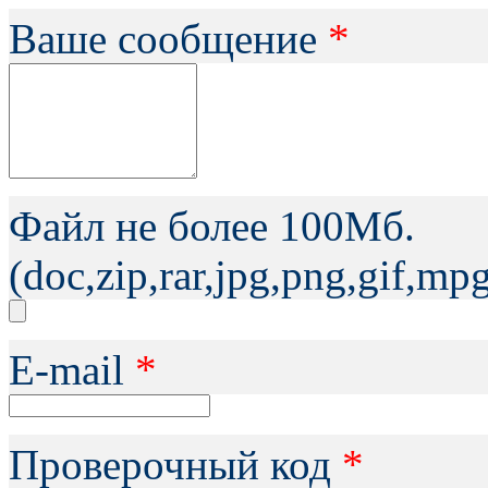
Ваше сообщение
*
Файл не более 100Мб.
(doc,zip,rar,jpg,png,gif,m
Е-mail
*
Проверочный код
*