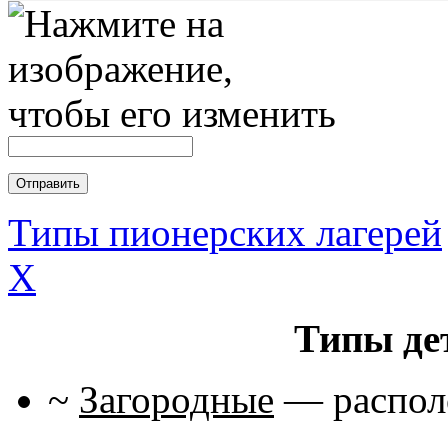
Типы пионерских лагерей
X
Типы де
~
Загородные
— располо