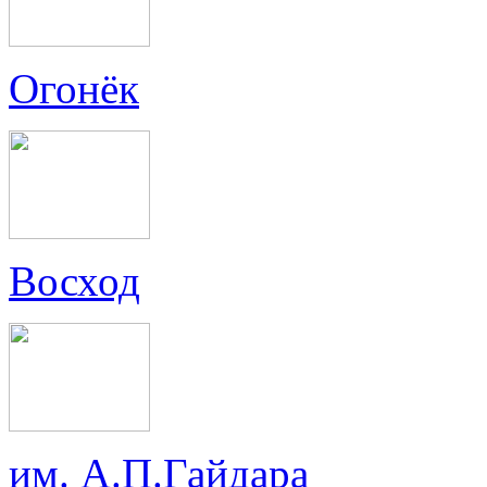
Огонёк
Восход
им. А.П.Гайдара