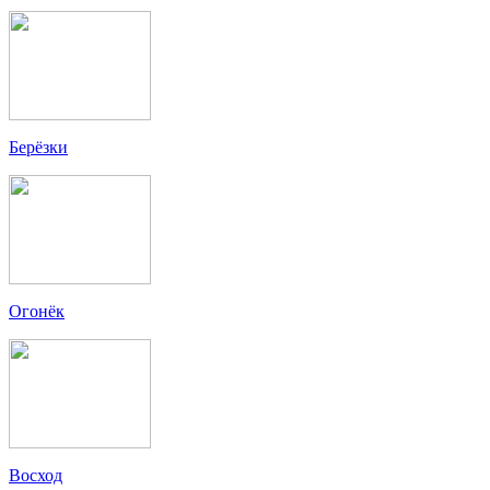
Берёзки
Огонёк
Восход