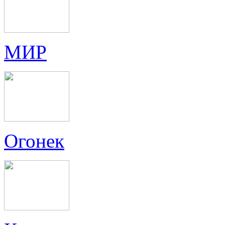
МИР
Огонек