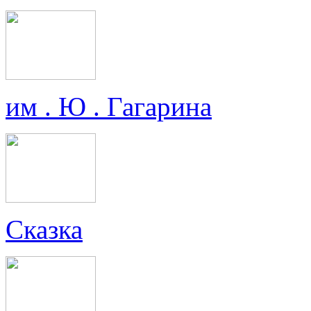
им . Ю . Гагарина
Сказка