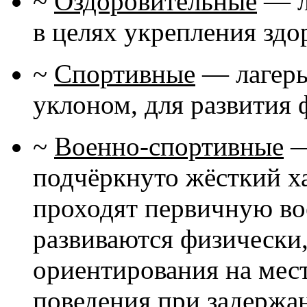
~
Оздоровительные
— л
в целях укрепления здо
~
Спортивные
— лагерь
уклоном, для развития
~
Военно-спортивные
—
подчёркнуто жёсткий ха
проходят первичную во
развиваются физически
ориентирования на мест
поведения при задержа