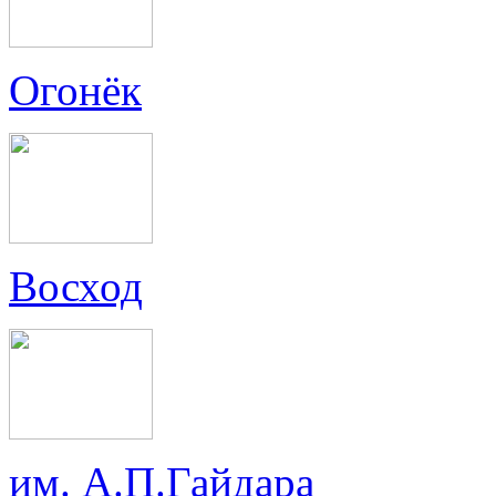
Огонёк
Восход
им. А.П.Гайдара