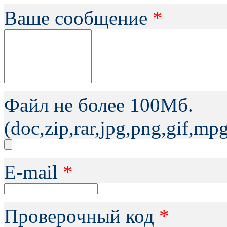
Ваше сообщение
*
Файл не более 100Мб.
(doc,zip,rar,jpg,png,gif,m
Е-mail
*
Проверочный код
*