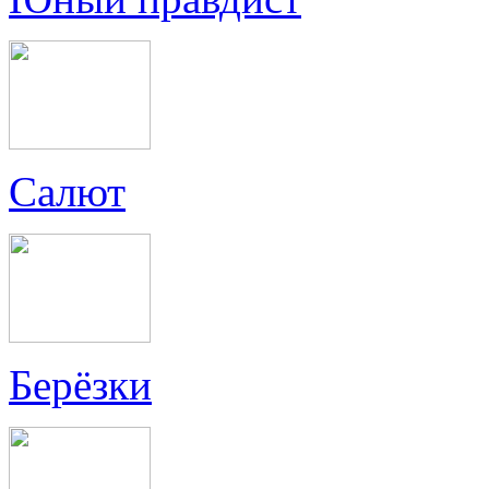
Салют
Берёзки