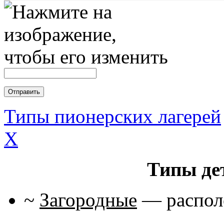
Типы пионерских лагерей
X
Типы де
~
Загородные
— располо