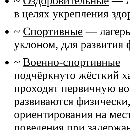
~
Оздоровительные
— л
в целях укрепления здо
~
Спортивные
— лагерь
уклоном, для развития
~
Военно-спортивные
—
подчёркнуто жёсткий ха
проходят первичную во
развиваются физически
ориентирования на мест
поведения при задержа