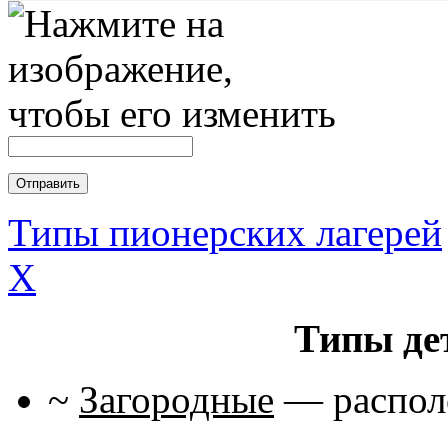
Типы пионерских лагерей
X
Типы де
~
Загородные
— располо