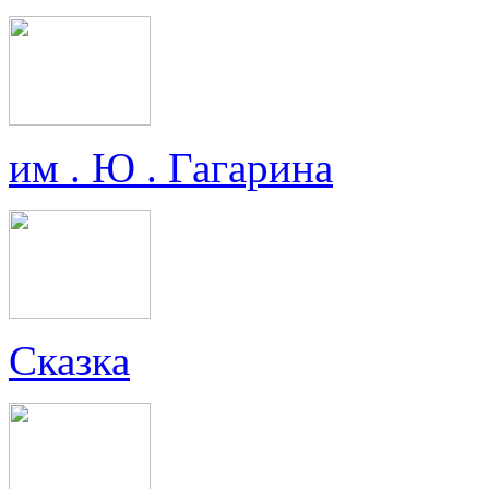
им . Ю . Гагарина
Сказка