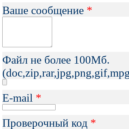
Ваше сообщение
*
Файл не более 100Мб.
(doc,zip,rar,jpg,png,gif,m
Е-mail
*
Проверочный код
*