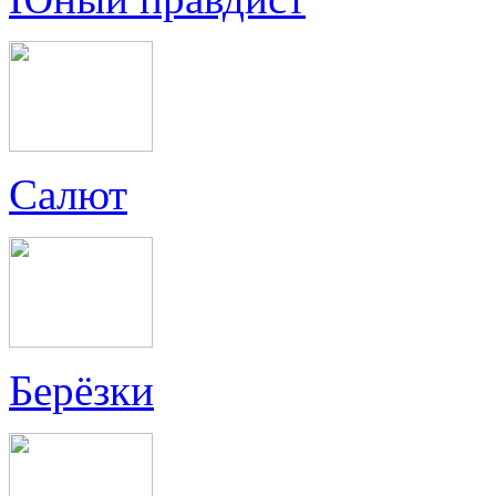
Салют
Берёзки