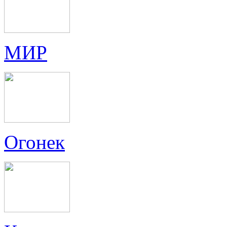
МИР
Огонек