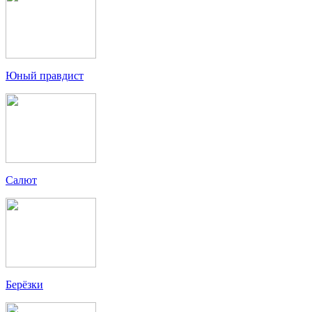
Юный правдист
Салют
Берёзки