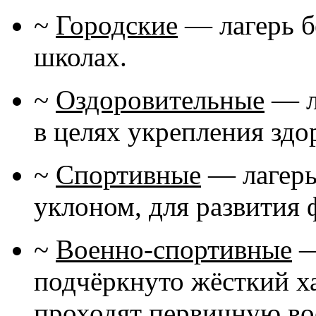
~
Городские
— лагерь б
школах.
~
Оздоровительные
— л
в целях укрепления здо
~
Спортивные
— лагерь
уклоном, для развития
~
Военно-спортивные
—
подчёркнуто жёсткий ха
проходят первичную во