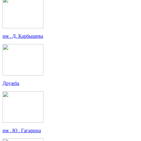
им . Д. Карбышева
Дружба
им . Ю . Гагарина