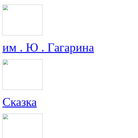
им . Ю . Гагарина
Сказка