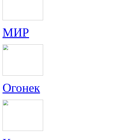
МИР
Огонек