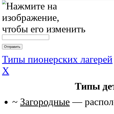
Типы пионерских лагерей
X
Типы де
~
Загородные
— располо