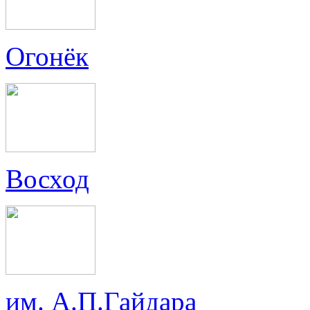
Огонёк
Восход
им. А.П.Гайдара