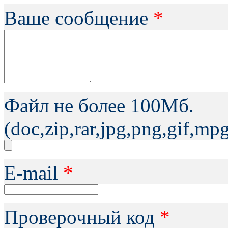
Ваше сообщение
*
Файл не более 100Мб.
(doc,zip,rar,jpg,png,gif,m
Е-mail
*
Проверочный код
*