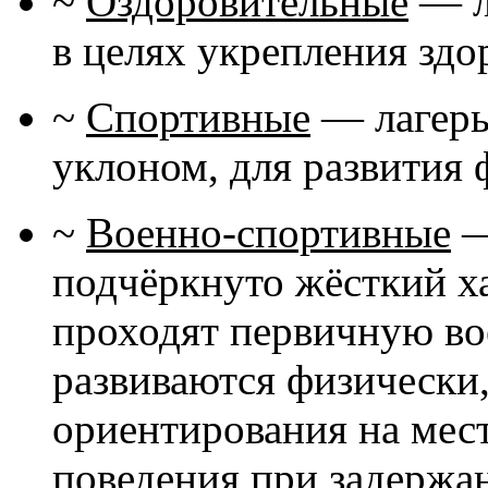
~
Оздоровительные
— л
в целях укрепления здо
~
Спортивные
— лагерь
уклоном, для развития
~
Военно-спортивные
—
подчёркнуто жёсткий ха
проходят первичную во
развиваются физически
ориентирования на мест
поведения при задержа