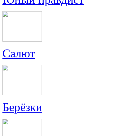
Салют
Берёзки