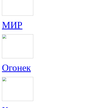
МИР
Огонек