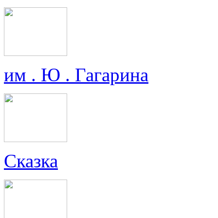
им . Ю . Гагарина
Сказка