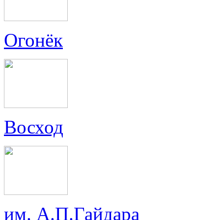
Огонёк
Восход
им. А.П.Гайдара