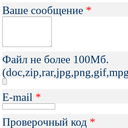
Ваше сообщение
*
Файл не более 100Мб.
(doc,zip,rar,jpg,png,gif,m
Е-mail
*
Проверочный код
*