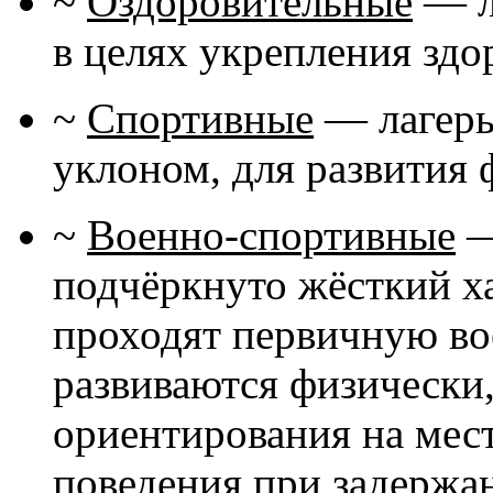
~
Оздоровительные
— л
в целях укрепления здо
~
Спортивные
— лагерь
уклоном, для развития
~
Военно-спортивные
—
подчёркнуто жёсткий ха
проходят первичную во
развиваются физически
ориентирования на мест
поведения при задержа