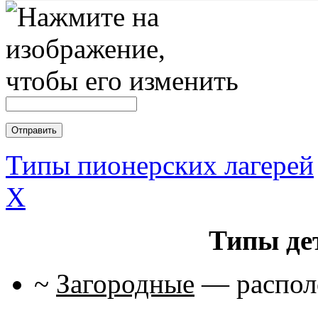
Типы пионерских лагерей
X
Типы де
~
Загородные
— располо