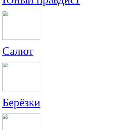
Салют
Берёзки