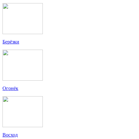
Берёзки
Огонёк
Восход