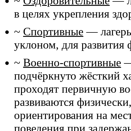
~
Оздоровительные
— л
в целях укрепления здо
~
Спортивные
— лагерь
уклоном, для развития
~
Военно-спортивные
—
подчёркнуто жёсткий ха
проходят первичную во
развиваются физически
ориентирования на мест
поведения при задержа