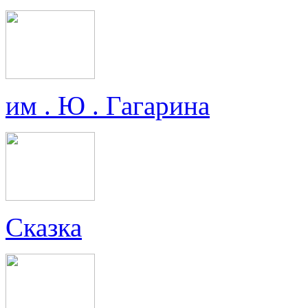
им . Ю . Гагарина
Сказка