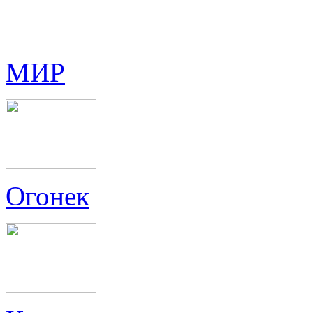
МИР
Огонек