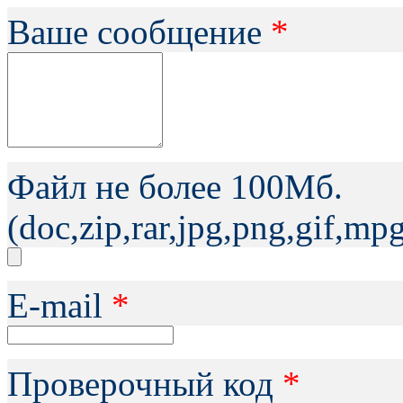
Ваше сообщение
*
Файл не более 100Мб.
(doc,zip,rar,jpg,png,gif,m
Е-mail
*
Проверочный код
*