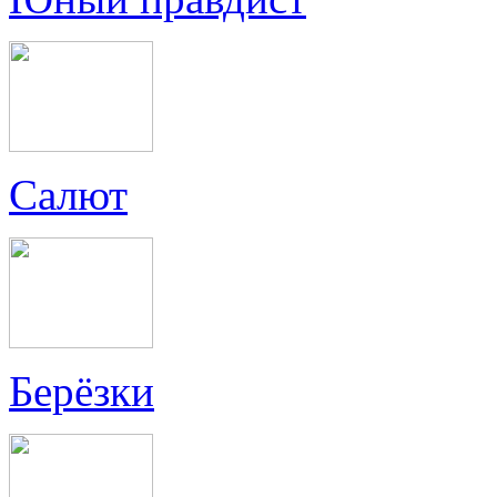
Салют
Берёзки