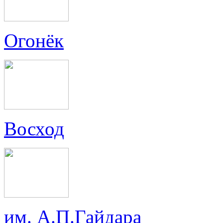
Огонёк
Восход
им. А.П.Гайдара