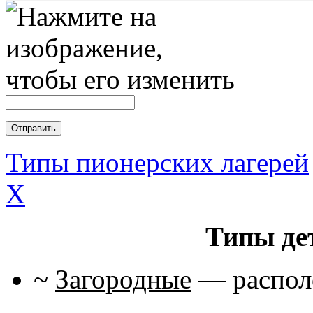
Типы пионерских лагерей
X
Типы де
~
Загородные
— располо