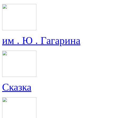
им . Ю . Гагарина
Сказка