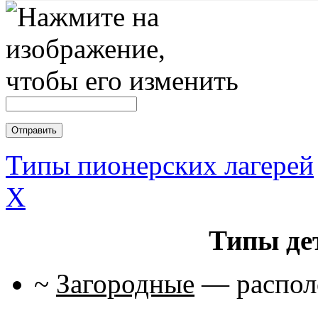
Типы пионерских лагерей
X
Типы де
~
Загородные
— располо