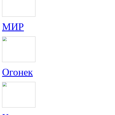
МИР
Огонек