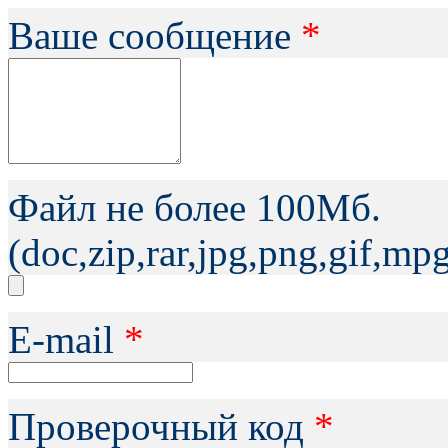
Ваше сообщение
*
Файл не более 100Мб.
(doc,zip,rar,jpg,png,gif,m
Е-mail
*
Проверочный код
*