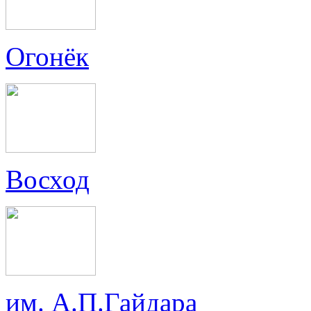
Огонёк
Восход
им. А.П.Гайдара