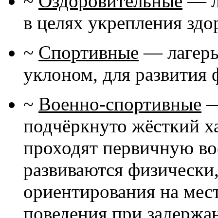
~
Оздоровительные
— л
в целях укрепления здо
~
Спортивные
— лагерь
уклоном, для развития
~
Военно-спортивные
—
подчёркнуто жёсткий ха
проходят первичную во
развиваются физически
ориентирования на мест
поведения при задержа