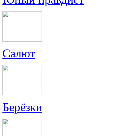
Салют
Берёзки