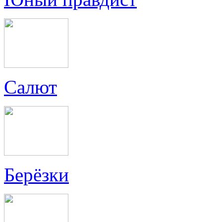
Салют
Берёзки