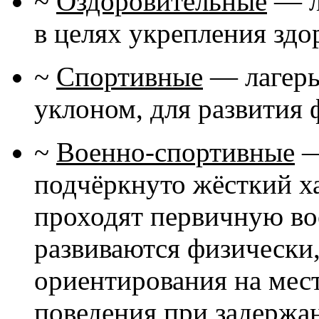
~
Оздоровительные
— л
в целях укрепления здо
~
Спортивные
— лагерь
уклоном, для развития
~
Военно-спортивные
—
подчёркнуто жёсткий ха
проходят первичную во
развиваются физически
ориентирования на мест
поведения при задержа