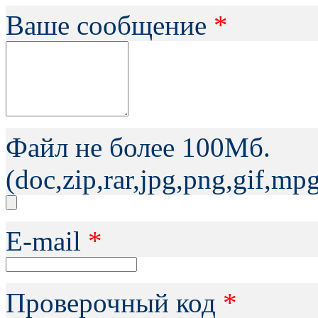
Ваше сообщение
*
Файл не более 100Мб.
(doc,zip,rar,jpg,png,gif,m
Е-mail
*
Проверочный код
*