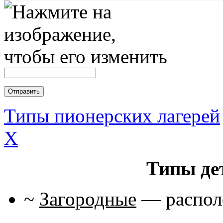
Типы пионерских лагерей
X
Типы де
~
Загородные
— располо