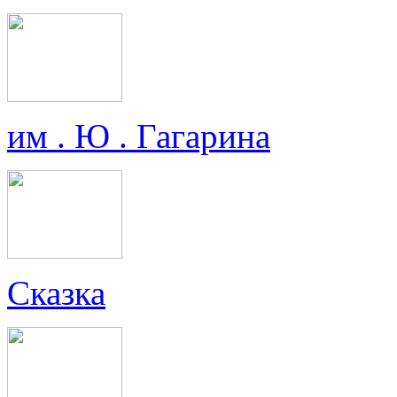
им . Ю . Гагарина
Сказка