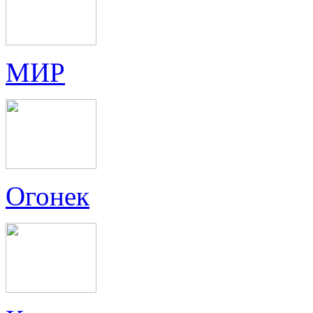
МИР
Огонек