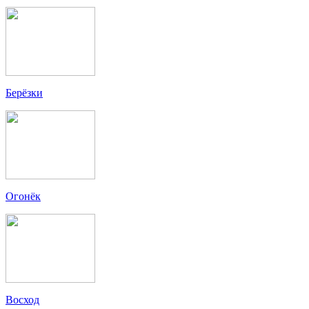
Берёзки
Огонёк
Восход