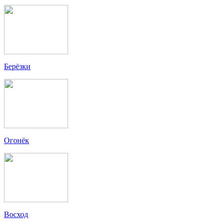
Берёзки
Огонёк
Восход