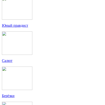
Юный правдист
Салют
Берёзки