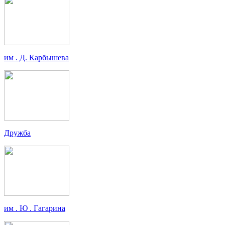
им . Д. Карбышева
Дружба
им . Ю . Гагарина