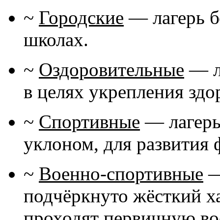
~
Городские
— лагерь б
школах.
~
Оздоровительные
— л
в целях укрепления здо
~
Спортивные
— лагерь
уклоном, для развития
~
Военно-спортивные
—
подчёркнуто жёсткий ха
проходят первичную во