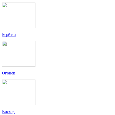
Берёзки
Огонёк
Восход